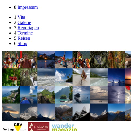
8.
Impressum
1.
Vita
2.
Galerie
3.
Reportagen
4.
Termine
5.
Reisen
6.
Shop