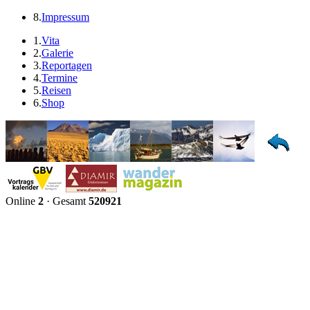
8.
Impressum
1.
Vita
2.
Galerie
3.
Reportagen
4.
Termine
5.
Reisen
6.
Shop
Online
2
· Gesamt
520921