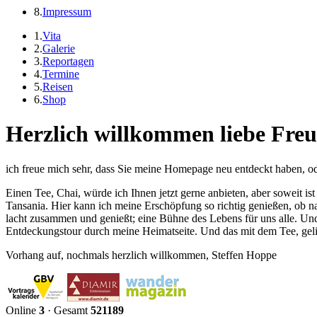
8.
Impressum
1.
Vita
2.
Galerie
3.
Reportagen
4.
Termine
5.
Reisen
6.
Shop
Herzlich willkommen liebe Freu
ich freue mich sehr, dass Sie meine Homepage neu entdeckt haben, od
Einen Tee, Chai, würde ich Ihnen jetzt gerne anbieten, aber soweit i
Tansania. Hier kann ich meine Erschöpfung so richtig genießen, ob n
lacht zusammen und genießt; eine Bühne des Lebens für uns alle. Und n
Entdeckungstour durch meine Heimatseite. Und das mit dem Tee, geli
Vorhang auf, nochmals herzlich willkommen, Steffen Hoppe
Online
3
· Gesamt
521189